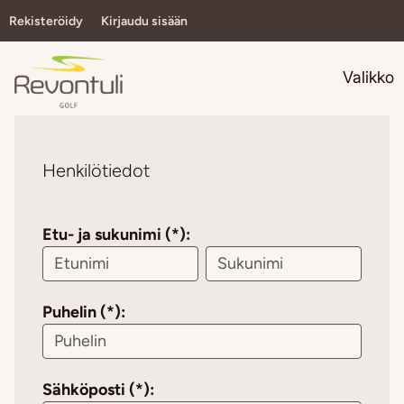
Rekisteröidy
Kirjaudu sisään
Navi
Valikko
Henkilötiedot
Etu- ja sukunimi (*):
Puhelin (*):
Sähköposti (*):