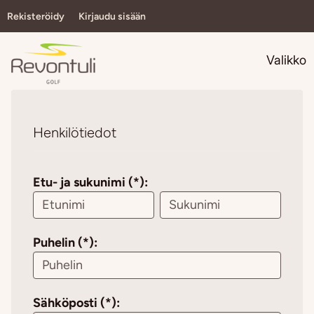
Rekisteröidy
Kirjaudu sisään
Navi
Valikko
Henkilötiedot
Etu- ja sukunimi (*):
Puhelin (*):
Sähköposti (*):