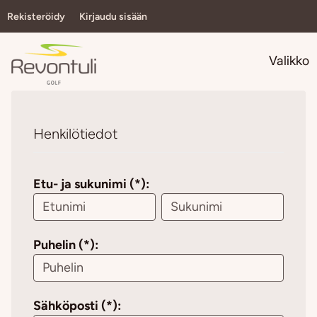
Rekisteröidy
Kirjaudu sisään
Navi
Valikko
Henkilötiedot
Etu- ja sukunimi (*):
Puhelin (*):
Sähköposti (*):