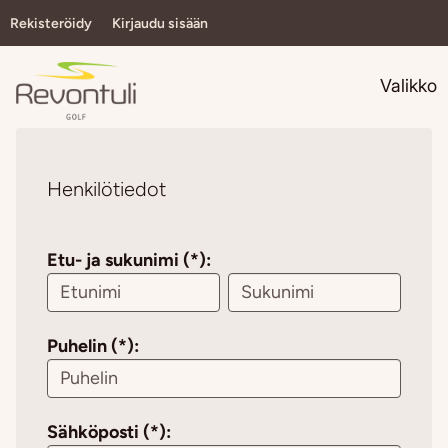
Rekisteröidy
Kirjaudu sisään
Navi
Valikko
Henkilötiedot
Etu- ja sukunimi (*):
Puhelin (*):
Sähköposti (*):