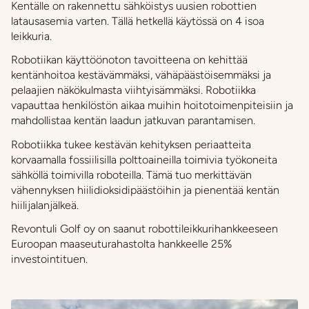
Kentälle on rakennettu sähköistys uusien robottien
latausasemia varten. Tällä hetkellä käytössä on 4 isoa
leikkuria.
Robotiikan käyttöönoton tavoitteena on kehittää
kentänhoitoa kestävämmäksi, vähäpäästöisemmäksi ja
pelaajien näkökulmasta viihtyisämmäksi. Robotiikka
vapauttaa henkilöstön aikaa muihin hoitotoimenpiteisiin ja
mahdollistaa kentän laadun jatkuvan parantamisen.
Robotiikka tukee kestävän kehityksen periaatteita
korvaamalla fossiilisilla polttoaineilla toimivia työkoneita
sähköllä toimivilla roboteilla. Tämä tuo merkittävän
vähennyksen hiilidioksidipäästöihin ja pienentää kentän
hiilijalanjälkeä.
Revontuli Golf oy on saanut robottileikkurihankkeeseen
Euroopan maaseuturahastolta hankkeelle 25%
investointituen.