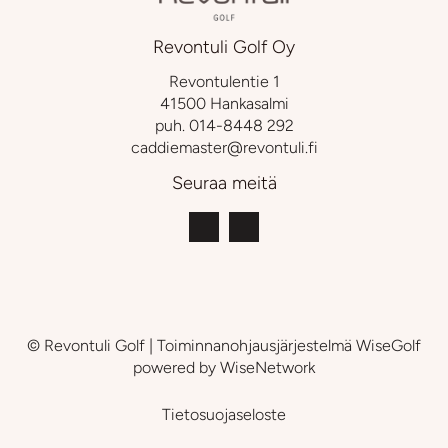
Revontuli Golf Oy
Revontulentie 1
41500 Hankasalmi
puh.
014-8448 292
caddiemaster@revontuli.fi
Seuraa meitä
© Revontuli Golf
| Toiminnanohjausjärjestelmä
WiseGolf
powered by
WiseNetwork
Tietosuojaseloste