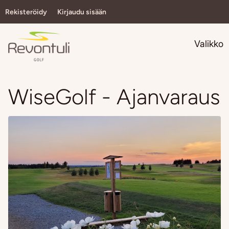
Rekisteröidy
Kirjaudu sisään
Navi
Valikko
WiseGolf - Ajanvaraus