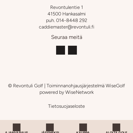
Revontulentie 1
41500 Hankasalmi
puh.
014-8448 292
caddiemaster@revontuli.fi
Seuraa meitä
© Revontuli Golf
| Toiminnanohjausjärjestelmä
WiseGolf
powered by
WiseNetwork
Tietosuojaseloste
AJANVARAUS
JÄSENEKSI
KAUPPA
ALOITA GOLF