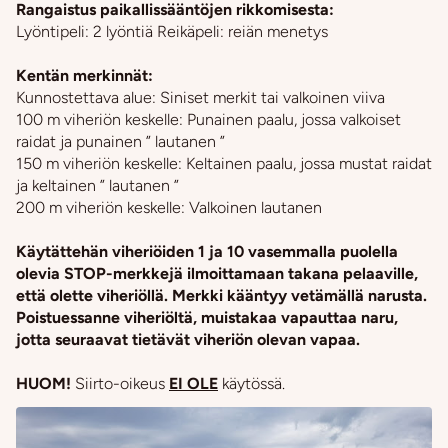
Rangaistus paikallissääntöjen rikkomisesta:
Lyöntipeli: 2 lyöntiä Reikäpeli: reiän menetys
Kentän merkinnät:
Kunnostettava alue: Siniset merkit tai valkoinen viiva
100 m viheriön keskelle: Punainen paalu, jossa valkoiset
raidat ja punainen ” lautanen ”
150 m viheriön keskelle: Keltainen paalu, jossa mustat raidat
ja keltainen ” lautanen ”
200 m viheriön keskelle: Valkoinen lautanen
Käytättehän viheriöiden 1 ja 10 vasemmalla puolella
olevia STOP-merkkejä ilmoittamaan takana pelaaville,
että olette viheriöllä. Merkki kääntyy vetämällä narusta.
Poistuessanne viheriöltä, muistakaa vapauttaa naru,
jotta seuraavat tietävät viheriön olevan vapaa.
HUOM!
Siirto-oikeus
EI OLE
käytössä.