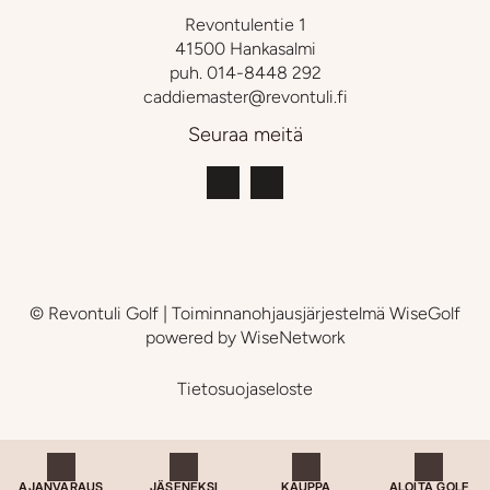
Revontulentie 1
41500 Hankasalmi
puh.
014-8448 292
caddiemaster@revontuli.fi
Seuraa meitä
© Revontuli Golf
| Toiminnanohjausjärjestelmä
WiseGolf
powered by
WiseNetwork
Tietosuojaseloste
AJANVARAUS
JÄSENEKSI
KAUPPA
ALOITA GOLF