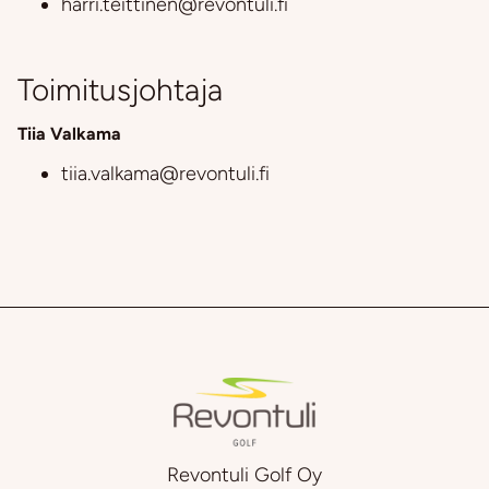
harri.teittinen@revontuli.fi
Toimitusjohtaja
Tiia Valkama​​​​​​​
tiia.valkama
@revontuli.fi
Revontuli Golf Oy