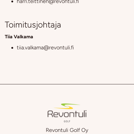
harri.teittinen@revontuli.fi
Toimitusjohtaja
Tiia Valkama​​​​​​​
tiia.valkama
@revontuli.fi
Revontuli Golf Oy