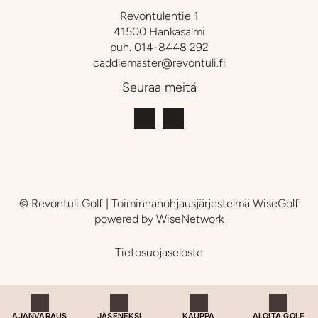
Revontulentie 1
41500 Hankasalmi
puh.
014-8448 292
caddiemaster@revontuli.fi
Seuraa meitä
© Revontuli Golf
| Toiminnanohjausjärjestelmä
WiseGolf
powered by
WiseNetwork
Tietosuojaseloste
AJANVARAUS
JÄSENEKSI
KAUPPA
ALOITA GOLF