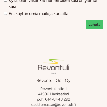
Kyllä, olen vasenkätinen eli oikea käsi on ylempi
käsi
En, käytän omia mailoja kurssilla
Lähetä
Revontuli Golf Oy
Revontulentie 1
41500 Hankasalmi
puh.
014-8448 292
caddiemaster@revontuli.fi