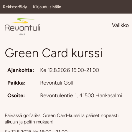
Rekisteröidy
Kirjaudu sisään
Navi
Valikko
Green Card kurssi
Ajankohta:
Ke 12.8.2026 16:00-21:00
Paikka:
Revontuli Golf
Osoite:
Revontulentie 1, 41500 Hankasalmi
Päivässä golfariksi Green Card-kurssilla pääset nopeasti
alkuun ja peliin mukaan!
Ke 12.8.2026 klo 16:00 - 21:00