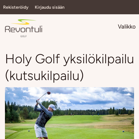
Rekisteröidy
Kirjaudu sisään
Navi
Valikko
Holy Golf yksilökilpailu
(kutsukilpailu)