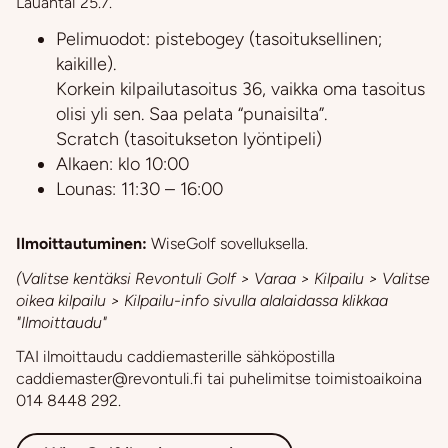
Lauantai 25.7.
Pelimuodot: pistebogey (tasoituksellinen;
kaikille).
Korkein kilpailutasoitus 36, vaikka oma tasoitus
olisi yli sen. Saa pelata “punaisilta”.
Scratch (tasoitukseton lyöntipeli)
Alkaen: klo 10:00
Lounas: 11:30 – 16:00
Ilmoittautuminen:
WiseGolf sovelluksella.
(Valitse kentäksi Revontuli Golf > Varaa > Kilpailu > Valitse
oikea kilpailu > Kilpailu-info sivulla alalaidassa klikkaa
"Ilmoittaudu"
TAI ilmoittaudu caddiemasterille sähköpostilla
caddiemaster@revontuli.fi tai puhelimitse toimistoaikoina
014 8448 292.