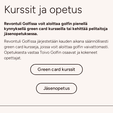
Kurssit ja opetus
Revontuli Golfissa voit aloittaa golfin pienellä
kynnyksellä green card kursseilla tai kehittää pelitaitoja
jäsenopetuksessa.
Revontuli Golfissa järjestetään kauden aikana säännöllisesti
green card kursseja, joissa voit aloittaa golfin vaivattomasti.
Opetuksesta vastaa Toivo Golfin osaavat ja kokeneet
opettajat.
Green card kurssit
Jäsenopetus