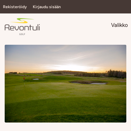
Rekisteröidy
Kirjaudu sisään
Navi
Valikko