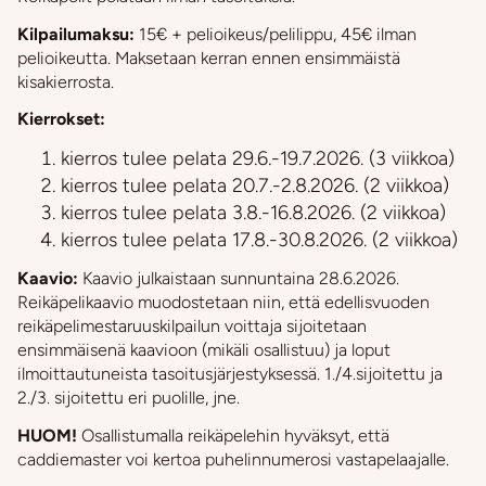
Kilpailumaksu:
15€ + pelioikeus/pelilippu, 45€ ilman
pelioikeutta. Maksetaan kerran ennen ensimmäistä
kisakierrosta.
Kierrokset:
kierros tulee pelata 29.6.-19.7.2026. (3 viikkoa)
kierros tulee pelata 20.7.-2.8.2026. (2 viikkoa)
kierros tulee pelata 3.8.-16.8.2026. (2 viikkoa)
kierros tulee pelata 17.8.-30.8.2026. (2 viikkoa)
Kaavio:
Kaavio julkaistaan sunnuntaina 28.6.2026.
Reikäpelikaavio muodostetaan niin, että edellisvuoden
reikäpelimestaruuskilpailun voittaja sijoitetaan
ensimmäisenä kaavioon (mikäli osallistuu) ja loput
ilmoittautuneista tasoitusjärjestyksessä. 1./4.sijoitettu ja
2./3. sijoitettu eri puolille, jne.
HUOM!
Osallistumalla reikäpelehin hyväksyt, että
caddiemaster voi kertoa puhelinnumerosi vastapelaajalle.