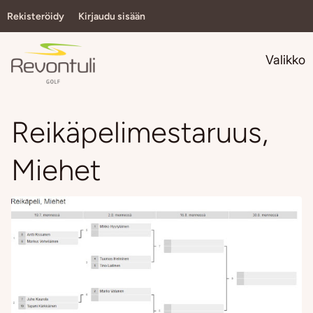
Rekisteröidy
Kirjaudu sisään
Navi
Valikko
Reikäpelimestaruus,
Miehet