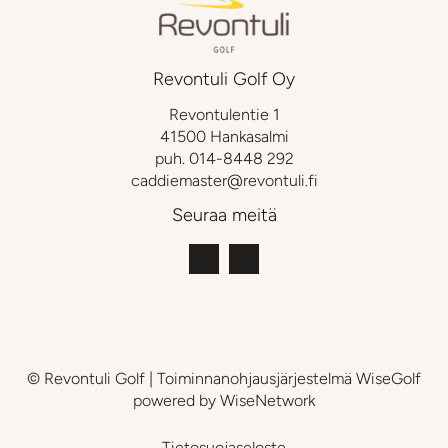
Revontuli Golf Oy
Revontulentie 1
41500 Hankasalmi
puh.
014-8448 292
caddiemaster@revontuli.fi
Seuraa meitä
© Revontuli Golf
| Toiminnanohjausjärjestelmä
WiseGolf
powered by
WiseNetwork
Tietosuojaseloste